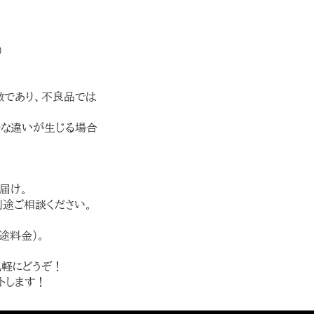
）
徴であり、不良品では
妙な違いが生じる場合
届け。
別途ご相談ください。
途料金）。
気軽にどうぞ！
トします！