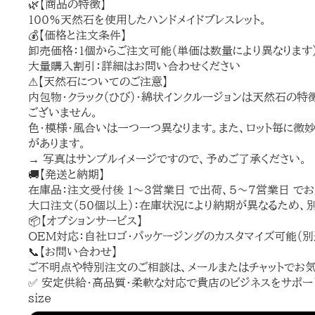
🌿【商品の特徴】
100%天然石を使用したハンドメイドブレスレット。
💰【価格と注文条件】
卸売価格：1個からご注文可能（単価は数量により異なります
大量購入割引：詳細はお問い合わせください
⚠【天然石についてのご注意】
内包物・クラック（ひび）・綿状インクルージョンは天然石の特
ございません。
色・模様・風合いは一つ一つ異なります。また、ロット毎に微
があります。
→ 写真はサンプルイメージですので、予めご了承ください。
🚚【発送と納期】
在庫品：注文受付後 1～3営業日 で出荷、5～7営業日 でお
大口注文（50個以上）：在庫状況により納期が異なるため、
📦【オプションサービス】
OEM対応：自社ロゴ・パッケージングのカスタマイズ可能（別
📞【お問い合わせ】
ご不明点や特別注文のご相談は、メールまたはチャットでお
✅ 安定供給・高品質・柔軟な対応で貴店のビジネスをサポー
size