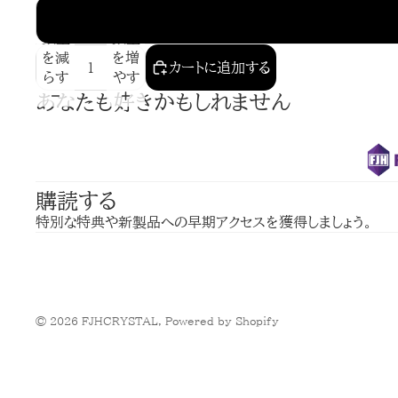
数量
数量
を減
を増
カートに追加する
らす
やす
あなたも好きかもしれません
購読する
特別な特典や新製品への早期アクセスを獲得しましょう。
© 2026
FJHCRYSTAL
, Powered by Shopify