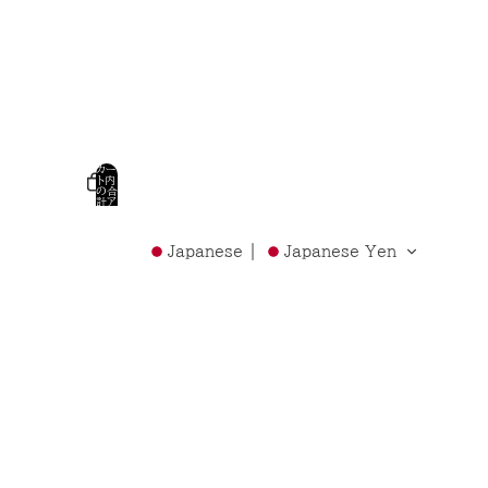
カー
ト内
の合
計ア
イテ
ム
数:
0
Japanese
Japanese Yen
ール