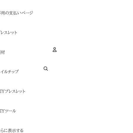
専用の支払いページ
ブレスレット
連材
アカウント
ネイルチップ
その他のログインオプション
注文
プロフィ
DIYブレスレット
DIYツール
さらに表示する